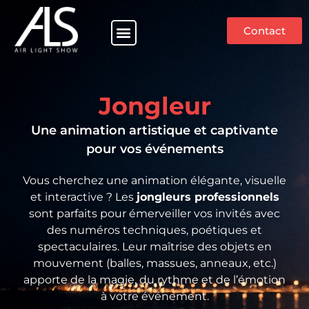
Contact
Nos prestations
Service à champagne
Jongleur
Une animation artistique et captivante
pour vos événements
Vous cherchez une animation élégante, visuelle
et interactive ? Les
jongleurs professionnels
sont parfaits pour émerveiller vos invités avec
des numéros techniques, poétiques et
spectaculaires. Leur maîtrise des objets en
mouvement (balles, massues, anneaux, etc.)
apporte de la magie, du rythme et de l’émotion
à votre événement.